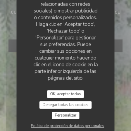
relacionadas con redes
sociales) o mostrar publicidad
CUISINE INVENTIVE
•
SAINT-RÉMY-DE-PROVENCE
o contenidos personalizados.
LA TABLE D'YVAN
Haga clic en 'Aceptar todo',
La Table d'Yvan
'Rechazar todo' o
'Personalizar' para gestionar
sus preferencias. Puede
RESERVAR UNA MESA
cambiar sus opciones en
cualquier momento haciendo
clic en el icono de cookie en la
parte inferior izquierda de las
páginas del sitio.
OK, aceptar todas
Denegar todas las cookies
Personalizar
Política de protección de datos personales