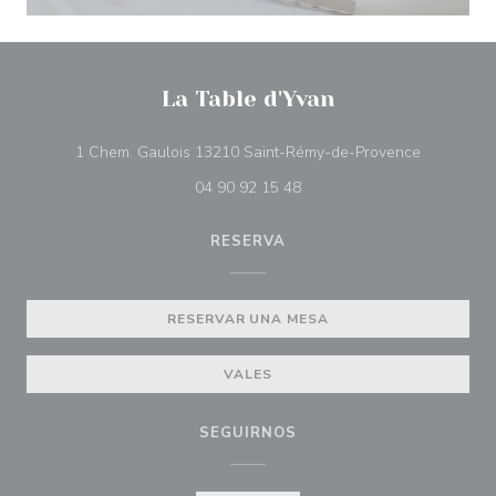
La Table d'Yvan
((abre en 
1 Chem. Gaulois 13210 Saint-Rémy-de-Provence
04 90 92 15 48
RESERVA
RESERVAR UNA MESA
VALES
SEGUIRNOS