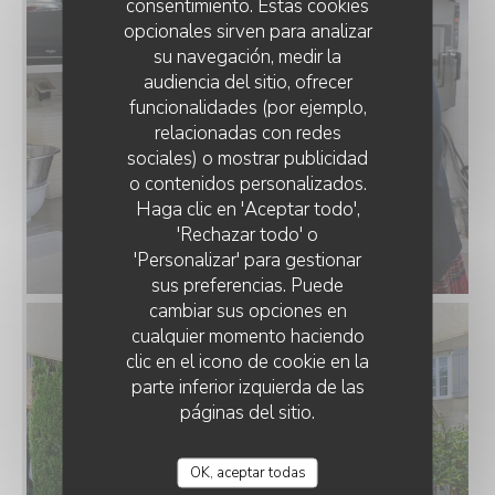
consentimiento. Estas cookies
opcionales sirven para analizar
su navegación, medir la
audiencia del sitio, ofrecer
funcionalidades (por ejemplo,
relacionadas con redes
sociales) o mostrar publicidad
o contenidos personalizados.
LA TABLE D'YVAN
Haga clic en 'Aceptar todo',
'Rechazar todo' o
'Personalizar' para gestionar
sus preferencias. Puede
cambiar sus opciones en
cualquier momento haciendo
clic en el icono de cookie en la
parte inferior izquierda de las
páginas del sitio.
OK, aceptar todas