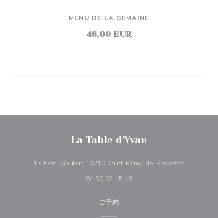
MENU DE LA SEMAINE
46,00 EUR
La Table d'Yvan
((新しい
1 Chem. Gaulois 13210 Saint-Rémy-de-Provence
04 90 92 15 48
ご予約