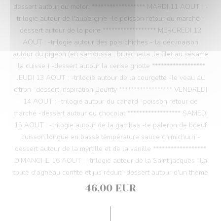
dessert autour du melon ****************** MARDI 11 AOUT : -
trilogie autour de l'aubergine -le poisson retour du marché -
dessert autour de la poire ****************** MERCREDI 12
AOUT : -trilogie autour des pois chiches - la déclinaison
autour du pigeon (en samoussa , bruschetta ,le filet au sésame
,la cuisse ) -dessert autour la cerise griotte ******************
JEUDI 13 AOUT : -trilogie autour de la courgette -le veau au
citron -dessert inspiration Bounty ****************** VENDREDI
14 AOUT : -trilogie autour du canard -poisson retour de
marché -dessert autour du chocolat ****************** SAMEDI
15 AOUT : -trilogie autour de la gambas -le paleron de boeuf
cuisson longue en basse température sauce chimichurri -
dessert autour de la myrtille et de la vanille ******************
DIMANCHE 16 AOUT : -trilogie autour de la Saint jacques -La
toute d'agneau confite et jus réduit -dessert autour d'un thème
46,00 EUR