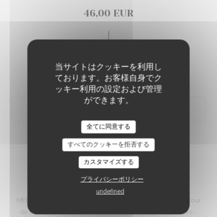
46,00 EUR
MENU DÉCOUVERTE DE LA SEMAINE
当サイトはクッキーを利用し
ております。お客様自身でク
46,00 EUR
ッキー利用の設定および管理
ができます。
LA TABLE D'YVAN
全てに同意する
すべてのクッキーを拒否する
カスタマイズする
プライバシーポリシー
MENU DE LA SEMAINE
undefined
MENU DE LA SEMAINE : LUNDI 10 AOUT : -la trilogie autour
de l'artichaut -le carré de porc sauce aux épices douces -