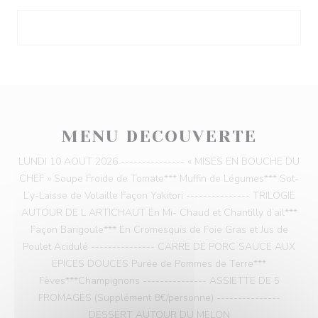
MENU DECOUVERTE
LUNDI 10 AOUT 2026 --------------- « MISES EN BOUCHE DU
CHEF » Soupe Froide de Tomate*** Muffin de Légumes*** Sot-
L’y-Laisse de Volaille Façon Yakitori --------------- TRILOGIE
AUTOUR DE L ARTICHAUT En Mi- Chaud et Chantilly d’ail***
Façon Barigoule*** En Cromesquis de Foie Gras et Jus de
Poulet Acidulé --------------- CARRE DE PORC SAUCE AUX
EPICES DOUCES Purée de Pommes de Terre***
Fèves***Champignons --------------- ASSIETTE DE 5
FROMAGES (Supplément 8€/personne) ---------------
DESSERT AUTOUR DU MELON