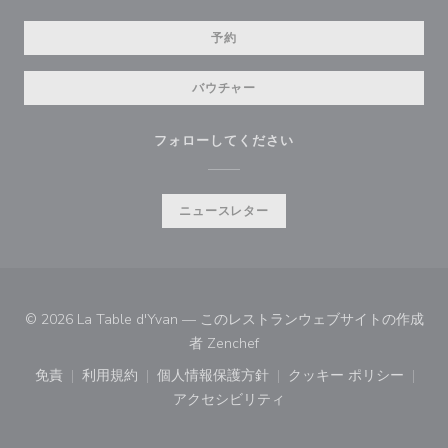
予約
バウチャー
フォローしてください
ニュースレター
© 2026 La Table d'Yvan — このレストランウェブサイトの作成
((新しいウィンドウで開きます)
者
Zenchef
免責
利用規約
個人情報保護方針
クッキー ポリシー
((新しいウィンドウで開きます))
((新しいウィンドウで開きます))
((新しいウィンドウで開きます))
((新しいウィン
アクセシビリティ
((新しいウィンドウで開きます))