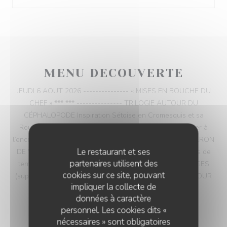
MENU DECOUVERTE
JEUDI 6 AOUT 2026 --------------- « MISES EN BOUCHE DU
CHEF » *** *** --------------- TRILOGIE AUTOUR DU
CÉPHALOPODE Inspiration Sétoise en Cromesquis et sa
Rouille *** Tentacules au Pomelo et Fenouil *** Financier à
l’encre de seiche et coulis de tomates --------------- PALERON
Le restaurant et ses
DE VEAU SAUCE A LA PROVENCALE Écrasé de Pommes de
partenaires utilisent des
terre aux Olives --------------- ASSIETTE DE 5 FROMAGES
cookies sur ce site, pouvant
(supplément 8€/personne) --------------- DESSERT AUTOUR
impliquer la collecte de
DE LA PRUNE
données à caractère
46,00 EUR
personnel. Les cookies dits «
nécessaires » sont obligatoires