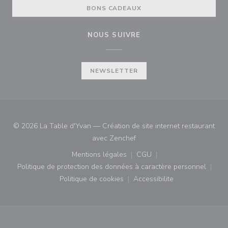
BONS CADEAUX
NOUS SUIVRE
NEWSLETTER
© 2026 La Table d'Yvan — Création de site internet restaurant
((ouvre une nouvelle fenêtre)
avec
Zenchef
Mentions légales
CGU
((ouvre une nouvelle fenêtre))
((ouvre une nouvelle fenê
Politique de protection des données à caractère personnel
((ouvre une nouvelle fenêtre))
Politique de cookies
Accessibilite
((ouvre une nouvelle fenêtre))
((ouvre une nouvelle fe