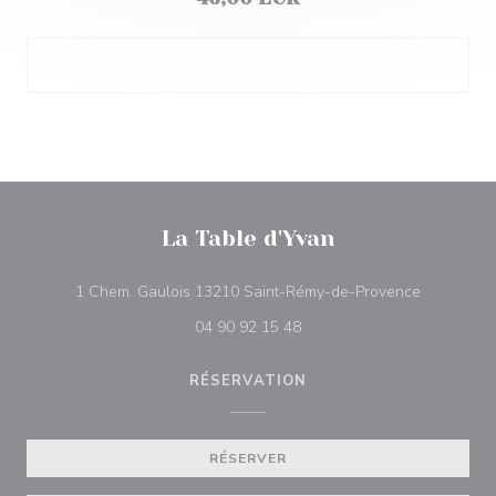
La Table d'Yvan
((ouvre une
1 Chem. Gaulois 13210 Saint-Rémy-de-Provence
04 90 92 15 48
RÉSERVATION
RÉSERVER