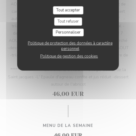
AOUT : -trilogie autour de la pomme de terre - le magret de
Tout accepter
canard cuisson basse température sauce badiane -dessert
autour des fruits rouges ****************** JEUDI 6 AOUT : -
Tout refuser
trilogie autour des céphalopodes -le veau a la provençal -
Personnaliser
dessert autour des prunes ****************** VENDREDI 7
AOUT : -trilogie autour de la caille -poisson retour de marché
Politique de protection des données à caractère
-dessert autour du chocolat ****************** SAMEDI 8 AOUT
personnel
: -trilogie autour de la tomate -le filet de bœuf sauce poivre de
Politique de gestion des cookies
Sichuan -dessert autour du fruit de la passion
****************** DIMANCHE 9 AOUT : -trilogie autour de la
Saint jacques -L' Epaule d'agneau confite et jus réduit -dessert
autour de l'abricot
46,00 EUR
MENU DE LA SEMAINE
46,00 EUR