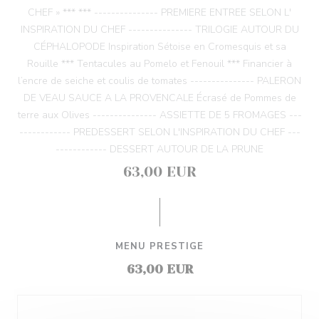
CHEF » *** *** --------------- PREMIERE ENTREE SELON L'
INSPIRATION DU CHEF --------------- TRILOGIE AUTOUR DU
CÉPHALOPODE Inspiration Sétoise en Cromesquis et sa
Rouille *** Tentacules au Pomelo et Fenouil *** Financier à
l’encre de seiche et coulis de tomates --------------- PALERON
DE VEAU SAUCE A LA PROVENCALE Écrasé de Pommes de
terre aux Olives --------------- ASSIETTE DE 5 FROMAGES ---
------------ PREDESSERT SELON L'INSPIRATION DU CHEF ---
------------ DESSERT AUTOUR DE LA PRUNE
63,00 EUR
MENU PRESTIGE
63,00 EUR