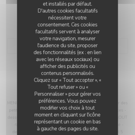
et installés par défaut.
D'autres cookies facultatifs
nécessitent votre
MENU DÉCOUVERTE DE LA SEMAINE
consentement. Ces cookies
46,00 EUR
facultatifs servent à analyser
votre navigation, mesurer
l'audience du site, proposer
des fonctionnalités (ex : en lien
avec les réseaux sociaux) ou
afficher des publicités ou
LA TABLE D'YVAN
contenus personnalisés.
Cliquez sur « Tout accepter », «
Tout refuser » ou «
MENU DE LA SEMAINE
Personnaliser » pour gérer vos
préférences. Vous pouvez
MENU DE LA SEMAINE : LUNDI 3 AOUT : -la trilogie autour des
modifier vos choix à tout
petits pois -le filet mignon de porc sauce aux épices douces -
moment en cliquant sur l'icône
dessert autour de la mangue ****************** MARDI 4 AOUT
représentant un cookie en bas
: -trilogie autour de l'avocat -le poisson retour du marché -
à gauche des pages du site.
dessert autour de la pêche ****************** MERCREDI 5